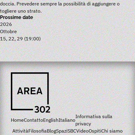
doccia. Prevedere sempre la possibilità di aggiungere o
togliere uno strato.
Prossime date
2026
Ottobre
15, 22, 29
(19:00)
Informativa sulla
Home
Contatto
English
Italiano
privacy
Attività
Filosofia
Blog
Spazi
SBC
Video
Ospiti
Chi siamo