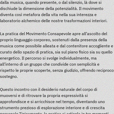
dalla musica, quando presente, o dal silenzio, là dove si
dischiude la dimensione della potenzialità. Il movimento
diventa così metafora della vita nella sua interezza e
laboratorio alchemico delle nostre trasformazioni interiori.
La pratica del Movimento Consapevole apre all’ascolto del
proprio linguaggio corporeo, sostenuti dalla presenza della
musica come possibile alleata e dal contenitore accogliente e
curato dello spazio di pratica, sia sul piano fisico sia su quello
energetico. Il percorso si svolge individualmente, ma
all’interno di un gruppo che condivide con semplicità e
rispetto le proprie scoperte, senza giudizio, offrendo reciproco
sostegno.
Questo incontro con il desiderio naturale del corpo di
muoversi e di ritrovare la propria espressività si
approfondisce e si arricchisce nel tempo, diventando uno
strumento prezioso di esplorazione interiore e di crescita
personale.
Tipicamente, la pratica si articola in tre momenti.