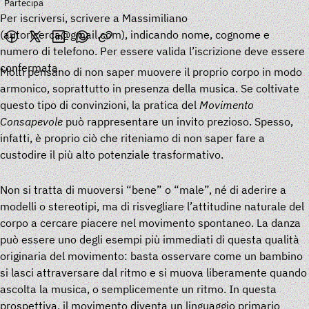
Partecipa
Per iscriversi, scrivere a Massimiliano
(
autoricerca@gmail.com
), indicando nome, cognome e
numero di telefono. Per essere valida l’iscrizione deve essere
confermata.
Molti pensano di non saper muovere il proprio corpo in modo
armonico, soprattutto in presenza della musica. Se coltivate
questo tipo di convinzioni, la pratica del
Movimento
Consapevole
può rappresentare un invito prezioso. Spesso,
infatti, è proprio ciò che riteniamo di non saper fare a
custodire il più alto potenziale trasformativo.
Non si tratta di muoversi “bene” o “male”, né di aderire a
modelli o stereotipi, ma di risvegliare l’attitudine naturale del
corpo a cercare piacere nel movimento spontaneo. La danza
può essere uno degli esempi più immediati di questa qualità
originaria del movimento: basta osservare come un bambino
si lasci attraversare dal ritmo e si muova liberamente quando
ascolta la musica, o semplicemente un ritmo. In questa
prospettiva, il movimento diventa un linguaggio primario