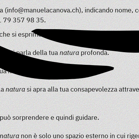
uela (info@manuelacanova.ch), indicando nome, 
1 79 357 98 35.
 che si esprime spontaneamente attraverso il t
e ti parla della tua
natura
profonda.
sua
natura
…
la
natura
si apra alla tua consapevolezza attraver
 può sorprendere e quindi guidare.
natura
non è solo uno spazio esterno in cui rige