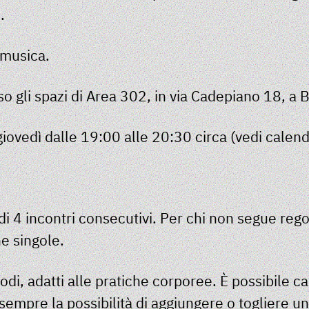
.
 musica.
o gli spazi di
Area 302
, in via Cadepiano 18, a
i giovedì dalle 19:00 alle 20:30 circa (vedi
calend
 di 4 incontri consecutivi. Per chi non segue reg
he singole.
di, adatti alle pratiche corporee. È possibile 
empre la possibilità di aggiungere o togliere un