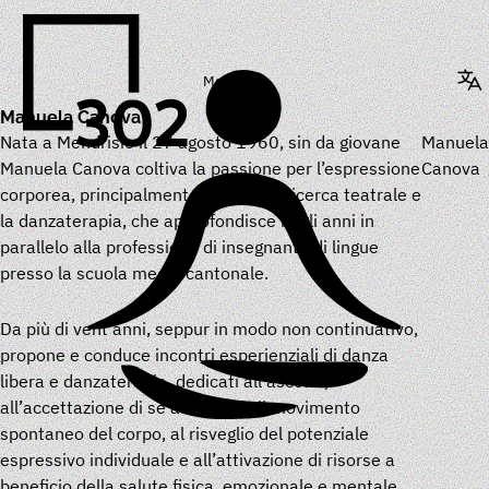
Menu
Manuela Canova
Nata a Mendrisio il 27 agosto 1960, sin da giovane
Manuela
Manuela Canova coltiva la passione per l’espressione
Canova
corporea, principalmente tramite la ricerca teatrale e
la danzaterapia, che approfondisce negli anni in
parallelo alla professione di insegnante di lingue
presso la scuola media cantonale.
Da più di vent’anni, seppur in modo non continuativo,
propone e conduce incontri esperienziali di danza
libera e danzaterapia, dedicati all’ascolto,
all’accettazione di sé attraverso il movimento
spontaneo del corpo, al risveglio del potenziale
espressivo individuale e all’attivazione di risorse a
beneficio della salute fisica, emozionale e mentale.