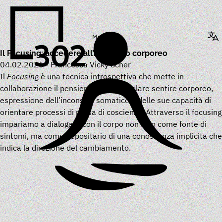
Menu
Il Focusing: accedere all’inconscio corporeo
04.02.2026
-
Francesca Vicky Scher
Il
Focusing
è una tecnica introspettiva che mette in
collaborazione il pensiero e un particolare sentire corporeo,
espressione dell’inconscio somatico e delle sue capacità di
orientare processi di presa di coscienza. Attraverso il focusing
impariamo a dialogare con il corpo non solo come fonte di
sintomi, ma come depositario di una conoscenza implicita che
indica la direzione del cambiamento.